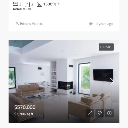
3
2
1500
Sq Ft
APARTMENT
Brittany Watkins
10 years ago
FOR SALE
$570,000
$2,700/sq ft