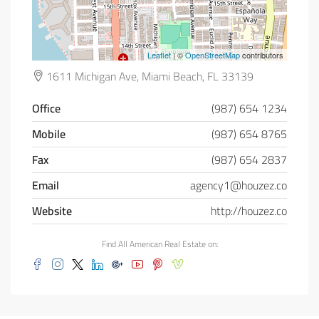
Leaflet
| ©
OpenStreetMap
contributors
1611 Michigan Ave, Miami Beach, FL 33139
Office
(987) 654 1234
Mobile
(987) 654 8765
Fax
(987) 654 2837
Email
agency1@houzez.co
Website
http://houzez.co
Find All American Real Estate on: