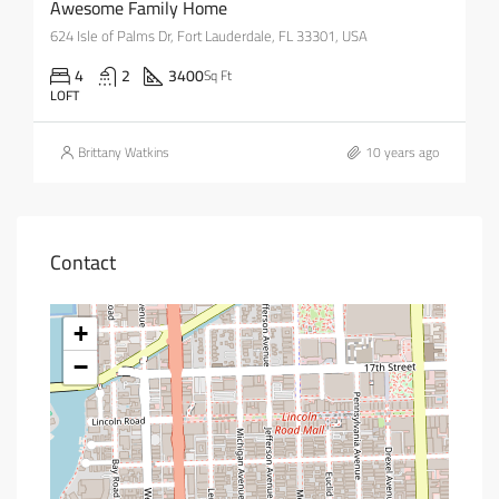
Awesome Family Home
624 Isle of Palms Dr, Fort Lauderdale, FL 33301, USA
4
2
3400
Sq Ft
LOFT
Brittany Watkins
10 years ago
Contact
+
−