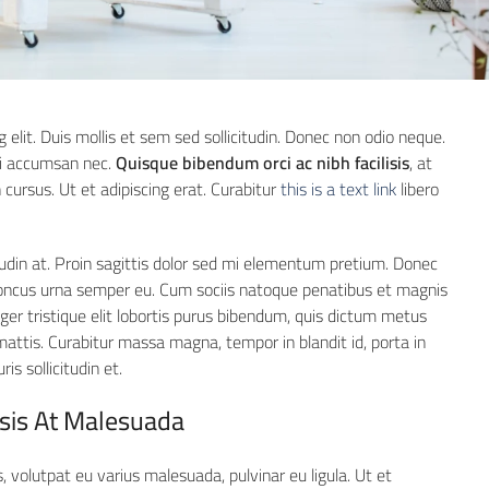
elit. Duis mollis et sem sed sollicitudin. Donec non odio neque.
 mi accumsan nec.
Quisque bibendum orci ac nibh facilisis
, at
cursus. Ut et adipiscing erat. Curabitur
this is a text link
libero
tudin at. Proin sagittis dolor sed mi elementum pretium. Donec
honcus urna semper eu. Cum sociis natoque penatibus et magnis
eger tristique elit lobortis purus bibendum, quis dictum metus
 mattis. Curabitur massa magna, tempor in blandit id, porta in
is sollicitudin et.
lisis At Malesuada
s, volutpat eu varius malesuada, pulvinar eu ligula. Ut et