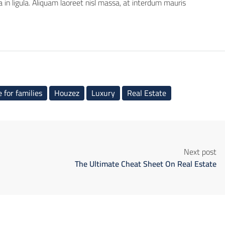
 in ligula. Aliquam laoreet nisl massa, at interdum mauris
 for families
Houzez
Luxury
Real Estate
Next post
The Ultimate Cheat Sheet On Real Estate