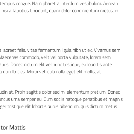
bero tempus congue. Nam pharetra interdum vestibulum. Aenean
, nisi a faucibus tincidunt, quam dolor condimentum metus, in
s laoreet felis, vitae fermentum ligula nibh ut ex. Vivamus sem
. Maecenas commodo, velit vel porta vulputate, lorem sem
ris. Donec dictum elit vel nunc tristique, eu lobortis ante
dui ultricies. Morbi vehicula nulla eget elit mollis, at
tudin at. Proin sagittis dolor sed mi elementum pretium. Donec
honcus urna semper eu. Cum sociis natoque penatibus et magnis
eger tristique elit lobortis purus bibendum, quis dictum metus
itor Mattis