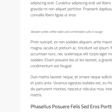
adipiscing erat. Curabitur adipiscing erat vel li
gravida mi non aliquet porttitor. Praesent dapibus
convallis libero ligula ut eros.
Wooden white coffee table and comfortable sofa in lounge
Proin suscipit, ex non sodales aliquam, ante mauri
magna, iaculis ut pretium ac, tincidunt vel ipsum
accumsan nunc, nec scelerisque elit turpis eget mau
sodales. Etiam posuere leo ut leo laoreet, a gravida 
condimentum est feugiat.
Duis mattis laoreet neque, et ornare neque sollici
et justo ante. Vivamus egestas sodales est, eu r
dis parturient montes, nascetur ridiculus mus. Int
mattis.
Phasellus Posuere Felis Sed Eros Portt