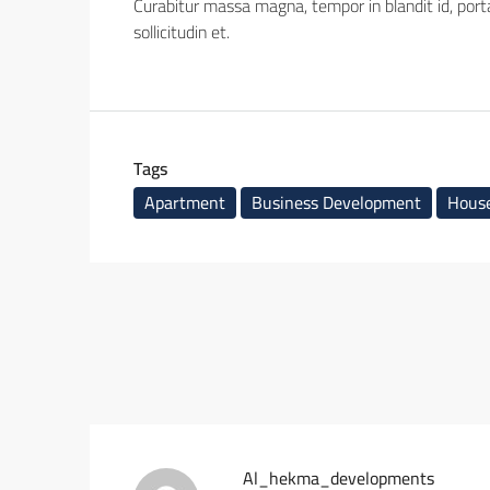
Curabitur massa magna, tempor in blandit id, porta
sollicitudin et.
Tags
Apartment
Business Development
House
Al_hekma_developments