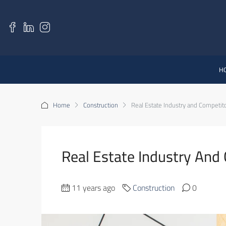
H
Home
Construction
Real Estate Industry and Competit
Real Estate Industry And
11 years ago
Construction
0