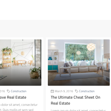
2016
Construction
March 9, 2016
Construction
ve Real Estate
The Ultimate Cheat Sheet On
Real Estate
dolor sit amet, consectetur
it. Duis mollis et sem sed
Lorem ipsum dolor sit amet, consectetur