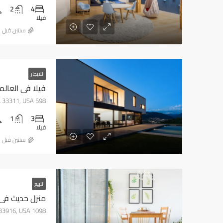
2
4
فيلا
‏سنتين قبل
للايجار
فيلا في العالم
598 NW 12th Ave, Fort Lauderdale, FL 33311, USA
1
3
فيلا
‏سنتين قبل
للبيع
منزل حديث في 
1098 Seaboard St, Fort Myers, FL 33916, USA