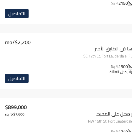
2150
Sq Ft
التفاصيل
$2,200/mo
 في الطابق الأخير
1500
Sq Ft
, منزل العائلة
التفاصيل
$899,000
 مطل على المحيط
$7,600/sq ft
1749
Sq Ft