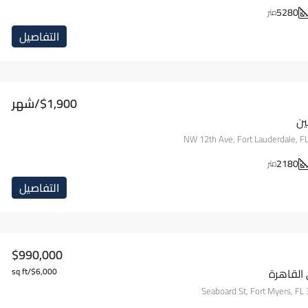
5280
متر
التفاصيل
$1,900/شهر
ين
2180
متر
التفاصيل
$990,000
القاهرة
$6,000/sq ft