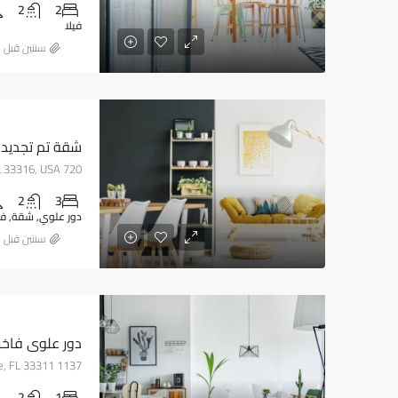
2
2
فيلا
‏سنتين قبل
شقة تم تجديدها
720 SE 12th Ct, Fort Lauderdale, FL 33316, USA
2
3
دور علوي, شقة, فيلا
‏سنتين قبل
دور علوي فاخر
1137 NW 15th St, Fort Lauderdale, FL 33311
2
1