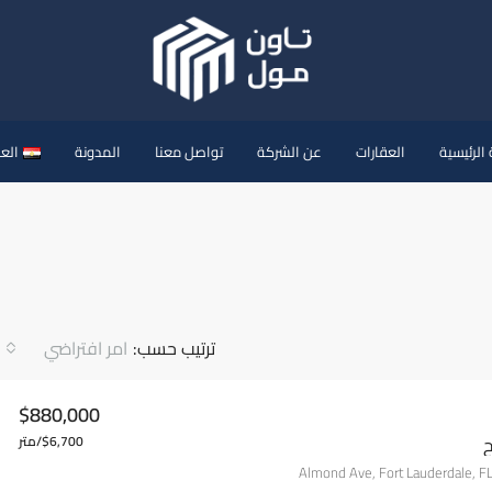
الرئيسية
العقارات
عن الشركة
تواصل معنا
المدونة
العر
ترتيب حسب:
امر افتراضي
$880,000
ح
$6,700/متر