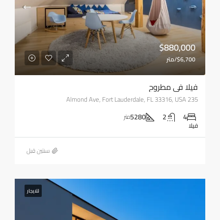
$880,000
$6,700/متر
فيلا في مطروح
235 Almond Ave, Fort Lauderdale, FL 33316, USA
5280
2
4
متر
فيلا
‏سنتين قبل
للايجار