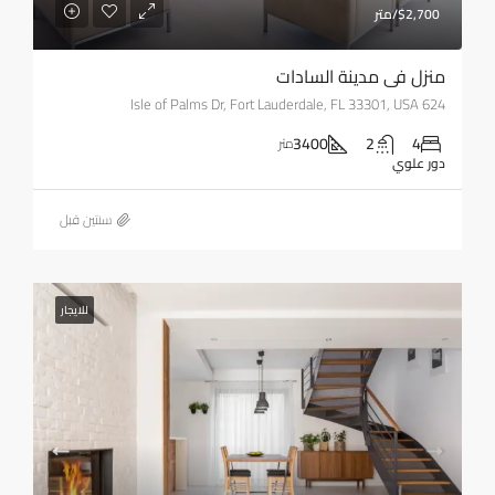
$2,700/متر
منزل في مدينة السادات
624 Isle of Palms Dr, Fort Lauderdale, FL 33301, USA
3400
2
4
متر
دور علوي
‏سنتين قبل
للايجار