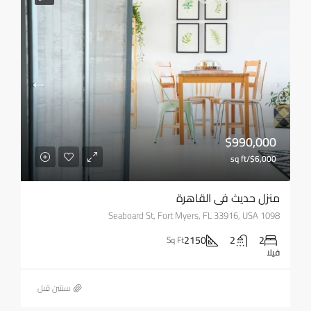
$990,000
$6,000/sq ft
منزل حديث في القاهرة
1098 Seaboard St, Fort Myers, FL 33916, USA
2150
2
2
Sq Ft
فيلا
‏سنتين قبل