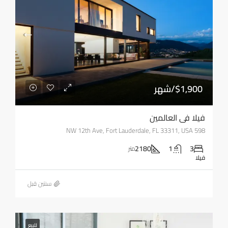
$1,900/شهر
فيلا في العالمين
598 NW 12th Ave, Fort Lauderdale, FL 33311, USA
2180
1
3
متر
فيلا
‏سنتين قبل
للبيع