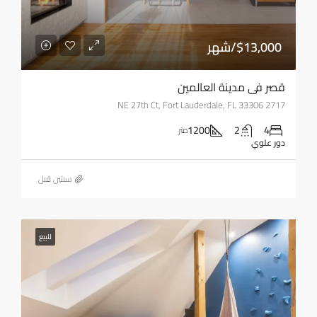
$13,000/شهر
قصر في مدينة العالمين
2717 NE 27th Ct, Fort Lauderdale, FL 33306
1200
2
4
متر
دور علوي
‏سنتين قبل
للبيع