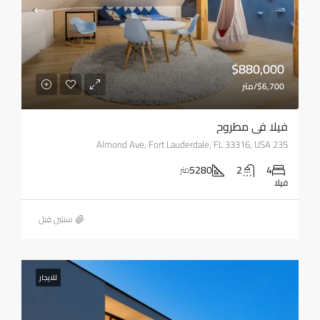
$880,000
$6,700/متر
فيلا في مطروح
235 Almond Ave, Fort Lauderdale, FL 33316, USA
5280
2
4
متر
فيلا
‏سنتين قبل
للايجار