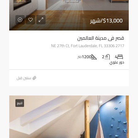
$13,000/شهر
قصر في مدينة العالمين
2717 NE 27th Ct, Fort Lauderdale, FL 33306
1200
2
4
متر
دور علوي
‏سنتين قبل
للبيع