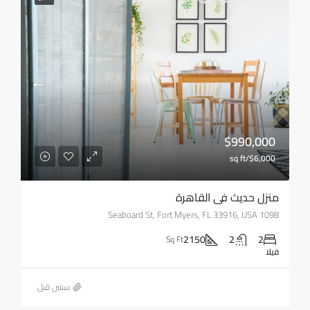
$990,000
$6,000/sq ft
منزل حديث في القاهرة
1098 Seaboard St, Fort Myers, FL 33916, USA
2150
2
2
Sq Ft
فيلا
‏سنتين قبل