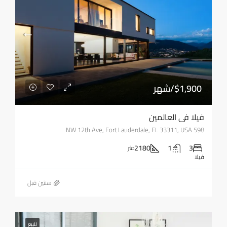
$1,900/شهر
فيلا في العالمين
598 NW 12th Ave, Fort Lauderdale, FL 33311, USA
2180
1
3
متر
فيلا
‏سنتين قبل
للبيع