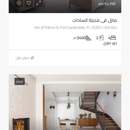
$2,700/متر
منزل في مدينة السادات
624 Isle of Palms Dr, Fort Lauderdale, FL 33301, USA
3400
2
4
متر
دور علوي
‏سنتين قبل
للايجار