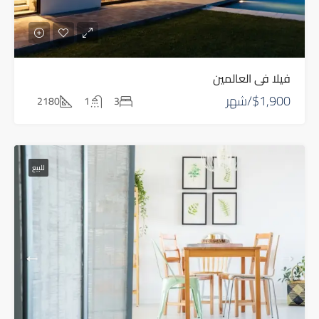
فيلا في العالمين
$1,900/شهر
2180
1
3
للبيع