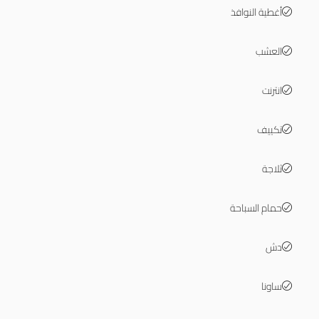
أغطية النوافذ
العشب
انترنت
تكييف
ثلاجة
حمام السباحة
دش
ساونا