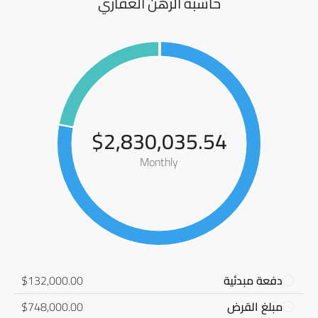
حاسبة الرهن العقاري
$2,830,035.54
Monthly
دفعة مبدئية
$132,000.00
مبلغ القرض
$748,000.00