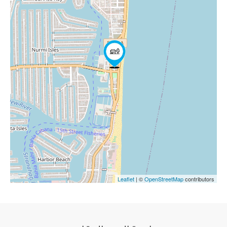
Leaflet
| ©
OpenStreetMap
contributors