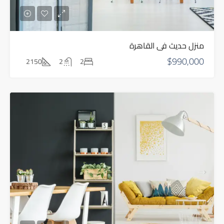
منزل حديث في القاهرة
$990,000
2150
2
2