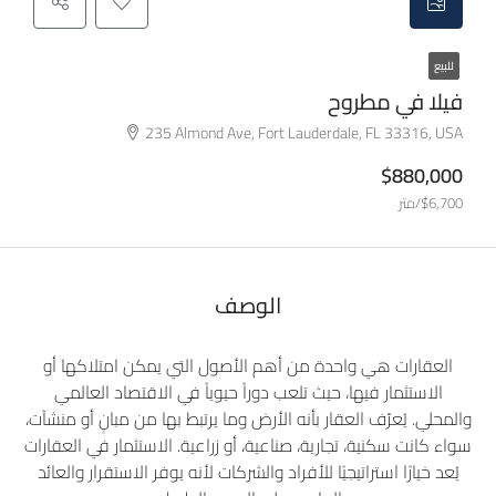
للبيع
فيلا في مطروح
235 Almond Ave, Fort Lauderdale, FL 33316, USA
$880,000
$6,700/متر
الوصف
العقارات هي واحدة من أهم الأصول التي يمكن امتلاكها أو
الاستثمار فيها، حيث تلعب دوراً حيوياً في الاقتصاد العالمي
والمحلي. يُعرّف العقار بأنه الأرض وما يرتبط بها من مبانٍ أو منشآت،
سواء كانت سكنية، تجارية، صناعية، أو زراعية. الاستثمار في العقارات
يُعد خيارًا استراتيجيًا للأفراد والشركات لأنه يوفر الاستقرار والعائد