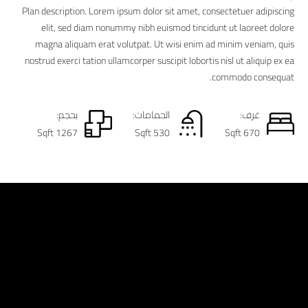
Plan description. Lorem ipsum dolor sit amet, consectetuer adipiscing
elit, sed diam nonummy nibh euismod tincidunt ut laoreet dolore
magna aliquam erat volutpat. Ut wisi enim ad minim veniam, quis
nostrud exerci tation ullamcorper suscipit lobortis nisl ut aliquip ex ea
commodo consequat.
غرف:
الحمامات:
بحجم:
1267 Sqft
530 Sqft
670 Sqft