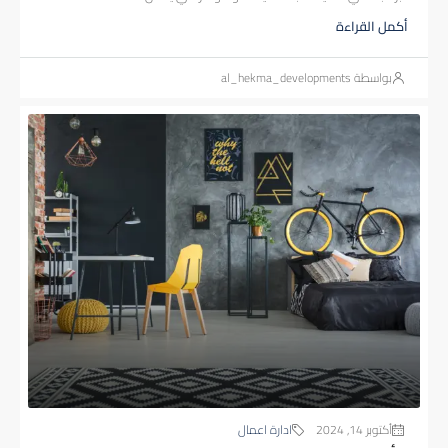
أكمل القراءة
بواسطة al_hekma_developments
أكتوبر 14, 2024
ادارة اعمال