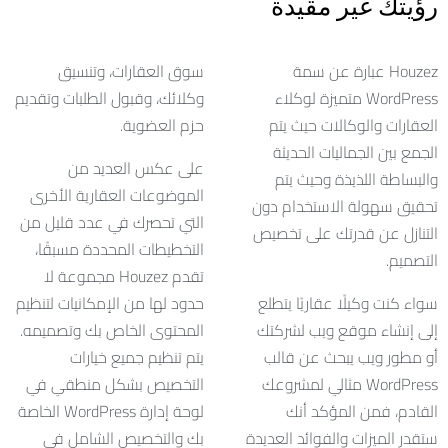
رؤيتك غير مقيدة
Houzez عبارة عن سمة
سوق العقارات، وتنسيق
WordPress متميزة لوكلاء
وكلائك، وقبول الطلبات وتقديم
العقارات والوكالات حيث يتم
حزم العضوية.
الجمع بين الجماليات الحديثة
على عكس العديد من
والبساطة اللذيذة وحيث يتم
الموضوعات العقارية الأخرى
تحقيق سهولة الاستخدام دون
التي تحصرك في عدد قليل من
التنازل عن قدرتك على تخصيص
التخطيطات المحددة مسبقًا،
التصميم.
تقدم Houzez مجموعة لا
سواء كنت وكيلًا عقاريًا يتطلع
حدود لها من الإمكانيات لتنظيم
إلى إنشاء موقع ويب لشركتك
المحتوى الخاص بك وتصميمه.
أو مطور ويب يبحث عن قالب
يتم تنظيم جميع خيارات
WordPress مثالي لمشروعك
التخصيص بشكل منطقي في
القادم، فمن المؤكد أنك
لوحة إدارة WordPress الخاصة
ستقدر الميزات والفوائد العديدة
بك والتخصيص الشامل في